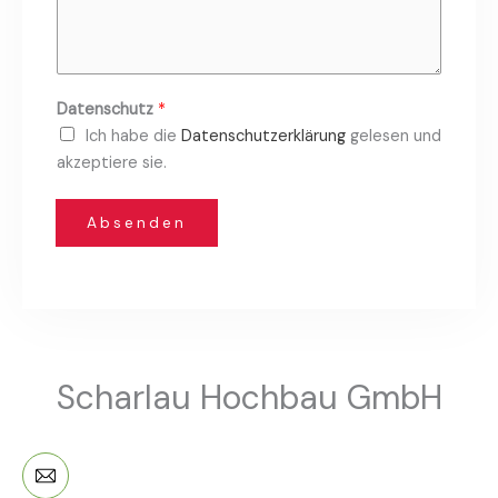
c
*
h
r
i
Datenschutz
*
c
Ich habe die
Datenschutzerklärung
gelesen und
h
akzeptiere sie.
t
Absenden
Scharlau Hochbau GmbH